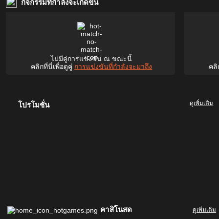
กิจกรรมที่กำลังจะเกิดขึ้น
ไม่มีคู่การแข่งขัน ณ ขณะนี้
คลิกที่นี่เพื่อดูคู่
การแข่งขันที่กำลังจะมาถึง
คลิก
ดูเพิ่มเติม
โปรโมชั่น
คาสิโนสด
ดูเพิ่มเติม